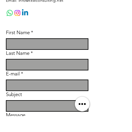
Email:
info@tkwconsulting.net
First Name
*
Last Name
*
E-mail
*
Subject
Message